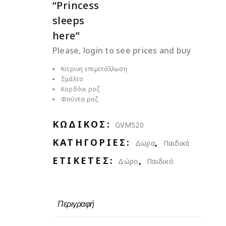
“Princess
sleeps
here”
Please, login to see prices and buy
Κίτρινη επιμετάλλωση
Σμάλτο
Κορδόνι ροζ
Φούντα ροζ
ΚΩΔΙΚΌΣ:
GVM520
ΚΑΤΗΓΟΡΊΕΣ:
,
Δώρα
Παιδικά
ΕΤΙΚΈΤΕΣ:
,
Δώρο
Παιδικό
Περιγραφή