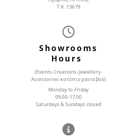
Τ.Κ. 13679
Showrooms
Hours
(Events-Creations-Jewellery-
Accessories-κατόπιν ραντεβού)
Monday to Friday
09.00-17.00
Saturdays & Sundays closed