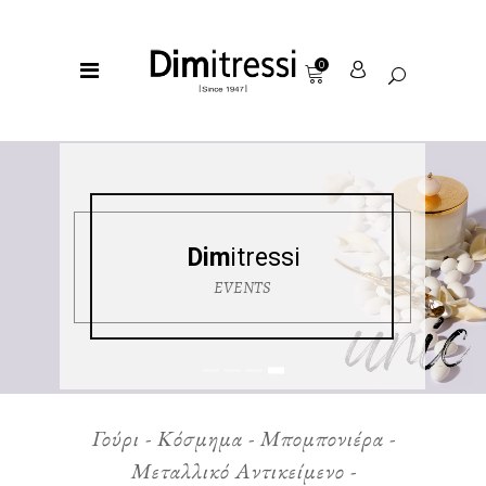
0
Dim
itressi
EVENTS
Γούρι - Κόσμημα - Μπομπονιέρα -
Μεταλλικό Αντικείμενο -