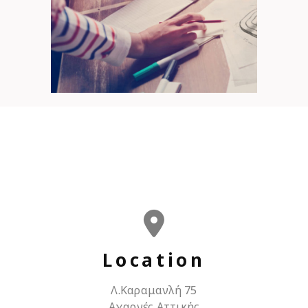
Location
Λ.Καραμανλή 75
Αχαρνές Αττικής