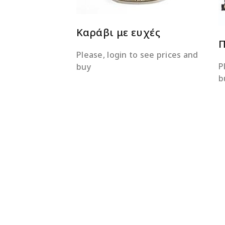
Καράβι με ευχές
Π
Please, login to see prices and
P
buy
b