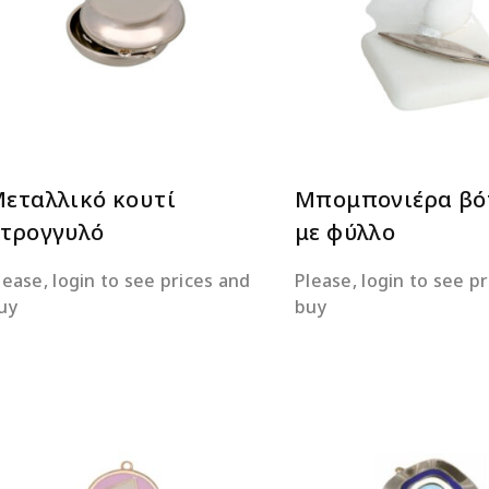
ΔΙΑΒΆΣΤΕ ΠΕΡΙΣΣΌΤΕΡΑ
ΔΙΑΒΆΣΤΕ ΠΕΡΙΣΣΌΤ
εταλλικό κουτί
Μπομπονιέρα βό
τρογγυλό
με φύλλο
lease, login to see prices and
Please, login to see p
uy
buy