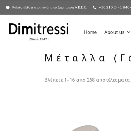
Καλώς ήλθατε στον ιστόποπο Δημητρέση Α.Β.Ε.Ε.
+30 210 2441 846
Home
About us
Μέταλλα (Γ
Βλέπετε 1–16 απο 268 αποτέλεσματα