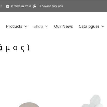
Ο Λογαριασμός μου
-9
info@dimitressi.gr
Products
Shop
Our News
Catalogues
άμος)