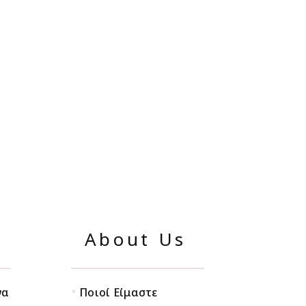
About Us
•
να
Ποιοί Είμαστε