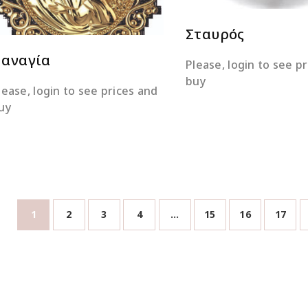
Σταυρός
αναγία
Please, login to see p
buy
lease, login to see prices and
uy
1
2
3
4
…
15
16
17