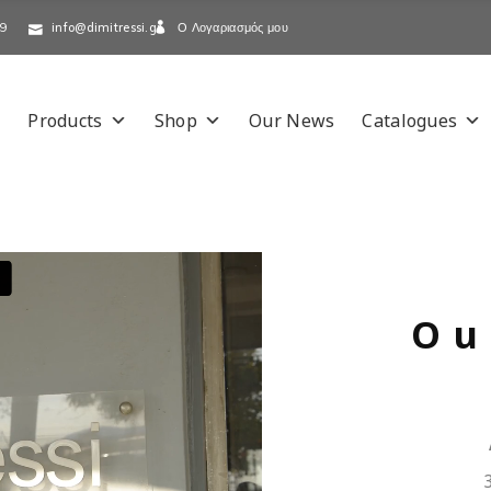
Ο Λογαριασμός μου
-9
info@dimitressi.gr
Products
Shop
Our News
Catalogues
Ou