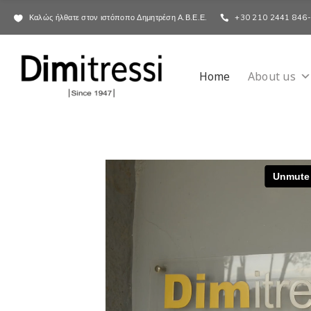
Καλώς ήλθατε στον ιστόποπο Δημητρέση Α.Β.Ε.Ε.
+30 210 2441 846
Home
About us