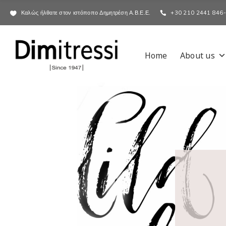
Καλώς ήλθατε στον ιστόποπο Δημητρέση Α.Β.Ε.Ε.
+30 210 2441 846
Home
About us