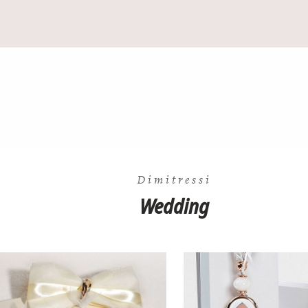
Dimitressi
Wedding