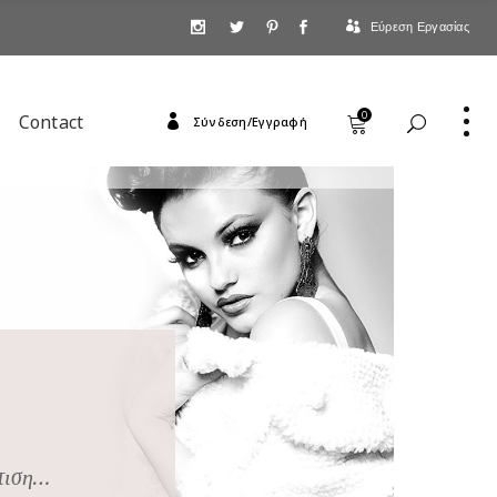
Εύρεση Εργασίας
0
Contact
Σύνδεση/Εγγραφή
πτιση…