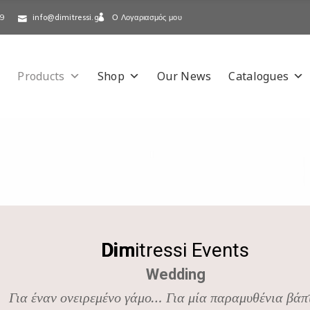
Ο Λογαριασμός μου
-9
info@dimitressi.gr
Products
Shop
Our News
Catalogues
Dim
Dimitressi Events
Wedding
Για έναν ονειρεμένο γάμο… Για μία παραμυθένια βά