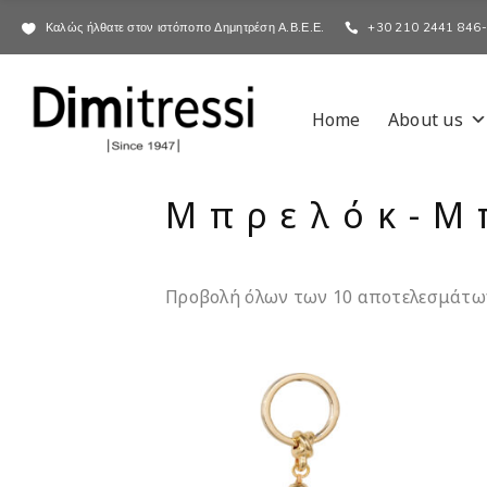
Καλώς ήλθατε στον ιστόποπο Δημητρέση Α.Β.Ε.Ε.
+30 210 2441 846
Home
About us
Μπρελόκ-Μ
Προβολή όλων των 10 αποτελεσμάτω