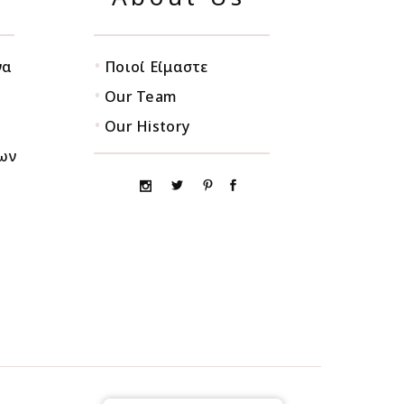
•
να
Ποιοί Είμαστε
•
Our Team
•
Our History
ων