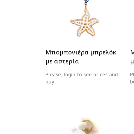
ΔΙΑΒΆΣΤΕ ΠΕΡΙΣΣΌΤΕΡΑ
Μπομπονιέρα μπρελόκ
Μ
με αστερία
μ
Please, login to see prices and
P
buy
b