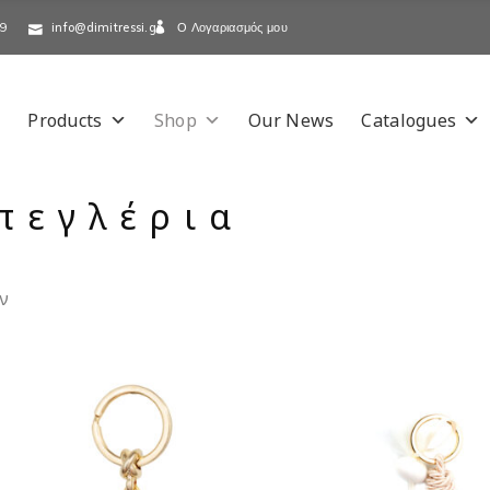
Ο Λογαριασμός μου
-9
info@dimitressi.gr
Products
Shop
Our News
Catalogues
πεγλέρια
ν