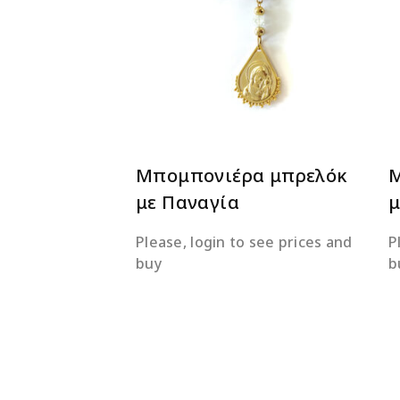
ΔΙΑΒΆΣΤΕ ΠΕΡΙΣΣΌΤΕΡΑ
Μπομπονιέρα μπρελόκ
Μ
με Παναγία
μ
Please, login to see prices and
P
buy
b