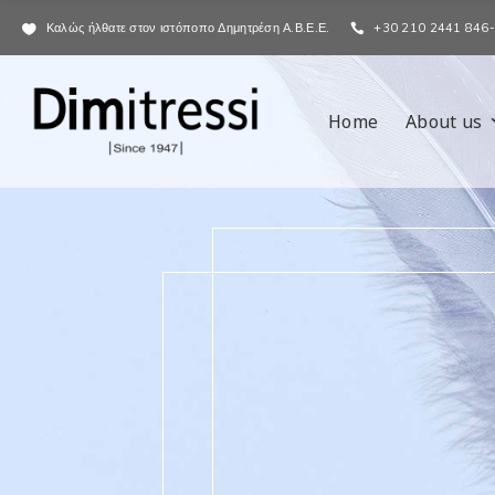
Καλώς ήλθατε στον ιστόποπο Δημητρέση Α.Β.Ε.Ε.
+30 210 2441 846
Home
About us