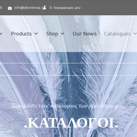
Ο Λογαριασμός μου
-9
info@dimitressi.gr
Products
Shop
Our News
Catalogues
Ξεφυλλίστε τους κατάλογους των προϊόντων μας.
.ΚΑΤΑΛΟΓΟΙ.