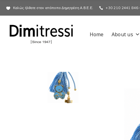
Καλώς ήλθατε στον ιστόποπο Δημητρέση Α.Β.Ε.Ε.
+30 210 2441 846
Home
About us