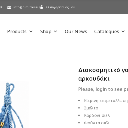
Ο Λογαριασμός μου
-9
info@dimitressi.gr
Products
Shop
Our News
Catalogues
Διακοσμητικό γο
αρκουδάκι
Please, login to see p
Κίτρινη επιμετάλλωση
Σμάλτο
Κορδόνι σιέλ
Φούντα σιέλ