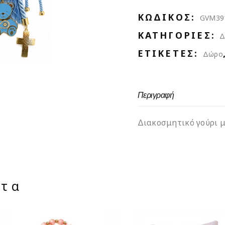
ΚΩΔΙΚΌΣ:
GVM39
ΚΑΤΗΓΟΡΊΕΣ:
Δ
ΕΤΙΚΈΤΕΣ:
Δώρο
Περιγραφή
Διακοσμητικό γούρι 
ντα