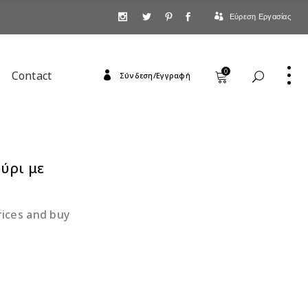
Εύρεση Εργασίας
0
Contact
Σύνδεση/Εγγραφή
ύρι με
rices and buy