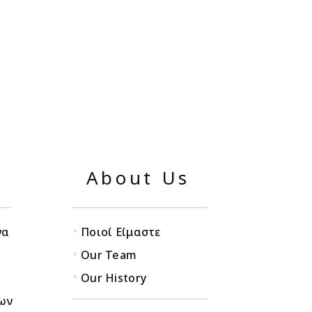
About Us
•
να
Ποιοί Είμαστε
•
Our Team
•
Our History
ων