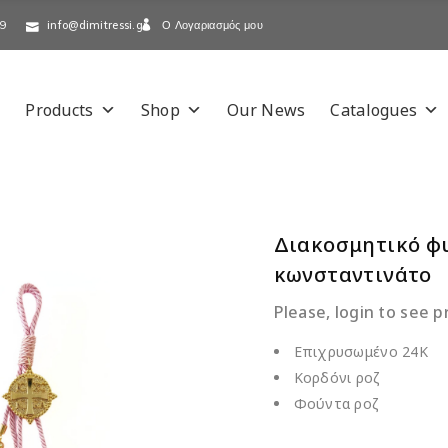
Ο Λογαριασμός μου
-9
info@dimitressi.gr
Products
Shop
Our News
Catalogues
Διακοσμητικό φ
κωνσταντινάτο
Please, login to see p
Επιχρυσωμένο 24Κ
Κορδόνι ροζ
Φούντα ροζ