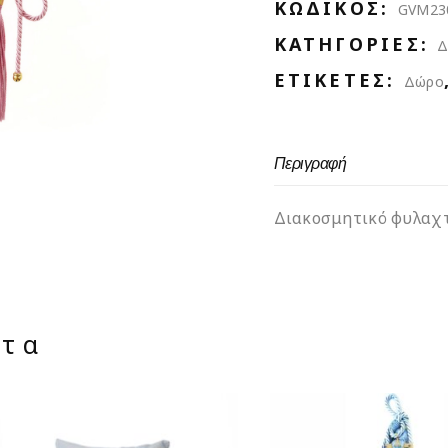
ΚΩΔΙΚΌΣ:
GVM23
ΚΑΤΗΓΟΡΊΕΣ:
Δ
ΕΤΙΚΈΤΕΣ:
Δώρο
Περιγραφή
Διακοσμητικό φυλαχτ
ντα