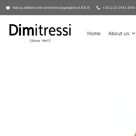
Καλώς ήλθατε στον ιστόποπο Δημητρέση Α.Β.Ε.Ε.
+30 210 2441 846
Home
About us