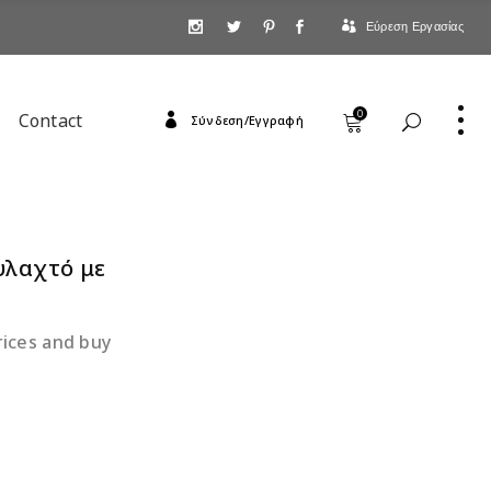
Εύρεση Εργασίας
0
Contact
Σύνδεση/Εγγραφή
υλαχτό με
rices and buy