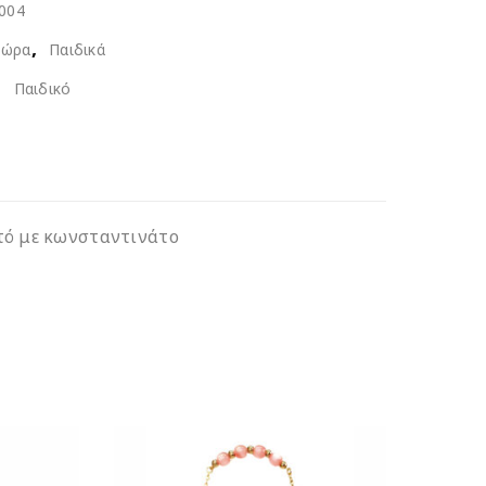
004
,
ώρα
Παιδικά
,
Παιδικό
ό με κωνσταντινάτο