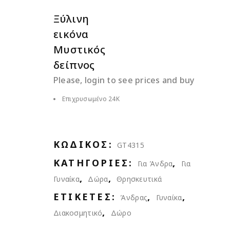
Ξύλινη
εικόνα
Μυστικός
δείπνος
Please, login to see prices and buy
Επιχρυσωμένο 24Κ
ΚΩΔΙΚΌΣ:
GT4315
ΚΑΤΗΓΟΡΊΕΣ:
,
Για Άνδρα
Για
,
,
Γυναίκα
Δώρα
Θρησκευτικά
ΕΤΙΚΈΤΕΣ:
,
,
Άνδρας
Γυναίκα
,
Διακοσμητικό
Δώρο