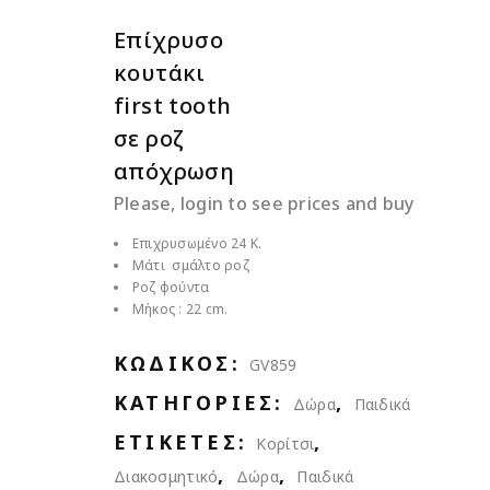
Επίχρυσο
κουτάκι
first tooth
σε ροζ
απόχρωση
Please, login to see prices and buy
Επιχρυσωμένο 24 Κ.
Μάτι σμάλτο ροζ
Ροζ φούντα
Μήκος : 22 cm.
ΚΩΔΙΚΌΣ:
GV859
ΚΑΤΗΓΟΡΊΕΣ:
,
Δώρα
Παιδικά
ΕΤΙΚΈΤΕΣ:
,
Kορίτσι
,
,
Διακοσμητικό
Δώρα
Παιδικά